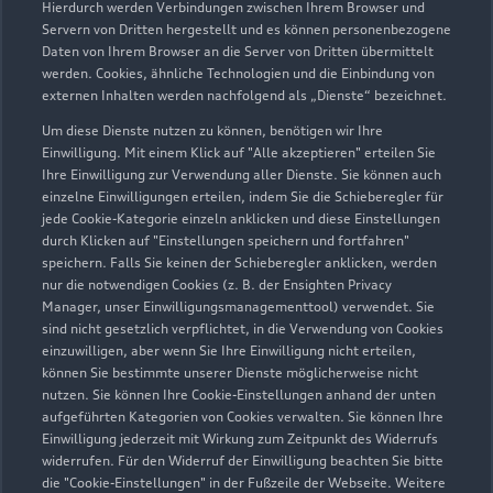
Hierdurch werden Verbindungen zwischen Ihrem Browser und
Servern von Dritten hergestellt und es können personenbezogene
Daten von Ihrem Browser an die Server von Dritten übermittelt
Wir beraten Sie gerne
werden. Cookies, ähnliche Technologien und die Einbindung von
externen Inhalten werden nachfolgend als „Dienste“ bezeichnet.
Hier finden Sie die passenden Ansprechpartnerinnen
Um diese Dienste nutzen zu können, benötigen wir Ihre
und Ansprechpartner.
Einwilligung. Mit einem Klick auf "Alle akzeptieren" erteilen Sie
Ihre Einwilligung zur Verwendung aller Dienste. Sie können auch
einzelne Einwilligungen erteilen, indem Sie die Schieberegler für
Zur Teamübersicht
jede Cookie-Kategorie einzeln anklicken und diese Einstellungen
durch Klicken auf "Einstellungen speichern und fortfahren"
speichern. Falls Sie keinen der Schieberegler anklicken, werden
nur die notwendigen Cookies (z. B. der Ensighten Privacy
Manager, unser Einwilligungsmanagementtool) verwendet. Sie
sind nicht gesetzlich verpflichtet, in die Verwendung von Cookies
einzuwilligen, aber wenn Sie Ihre Einwilligung nicht erteilen,
können Sie bestimmte unserer Dienste möglicherweise nicht
nutzen. Sie können Ihre Cookie-Einstellungen anhand der unten
Serviceberater kontaktieren
aufgeführten Kategorien von Cookies verwalten. Sie können Ihre
Einwilligung jederzeit mit Wirkung zum Zeitpunkt des Widerrufs
widerrufen. Für den Widerruf der Einwilligung beachten Sie bitte
die "Cookie-Einstellungen" in der Fußzeile der Webseite. Weitere