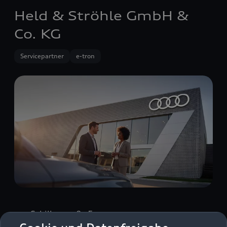
Held & Ströhle GmbH &
Co. KG
Servicepartner
e-tron
Schillerstraße 5a
89077 Ulm