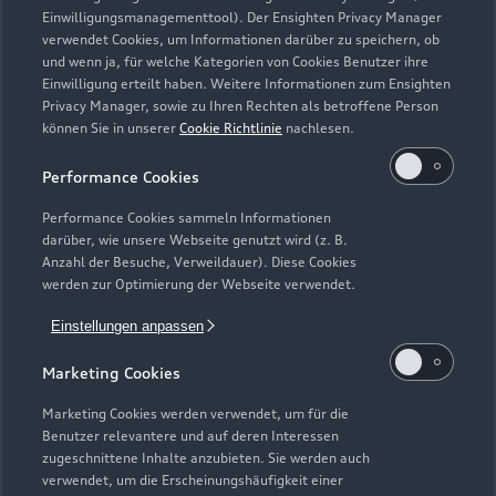
Einwilligungsmanagementtool). Der Ensighten Privacy Manager
Zurück nach oben
verwendet Cookies, um Informationen darüber zu speichern, ob
und wenn ja, für welche Kategorien von Cookies Benutzer ihre
Einwilligung erteilt haben. Weitere Informationen zum Ensighten
Modelle
Privacy Manager, sowie zu Ihren Rechten als betroffene Person
können Sie in unserer
Cookie Richtlinie
nachlesen.
Kaufen & leasen
Alle Modelle
Performance Cookies
Modelle vergleichen
Service & Zubehör
Performance Cookies sammeln Informationen
Neuwagensuche
darüber, wie unsere Webseite genutzt wird (z. B.
Elektromodelle
Anzahl der Besuche, Verweildauer). Diese Cookies
Gebrauchtwagensuche
Support
werden zur Optimierung der Webseite verwendet.
Saisonale Angebote
Plug-in-Hybride
Gebrauchtwagen
Einstellungen anpassen
Audi Services
Über Audi
Kundenservice
Finanzierung
Marketing Cookies
Garantie
Händlersuche
Aktionen & Angebote
Unternehmen
Marketing Cookies werden verwendet, um für die
Audi digital services
Benutzer relevantere und auf deren Interessen
Audi Code
Geschäftskunden
Karriere
zugeschnittene Inhalte anzubieten. Sie werden auch
myAudi
verwendet, um die Erscheinungshäufigkeit einer
Häufige Fragen (FAQ)